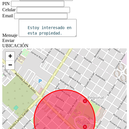
PIN
Celular
Email
Mensaje
Enviar
UBICACIÓN
+
−