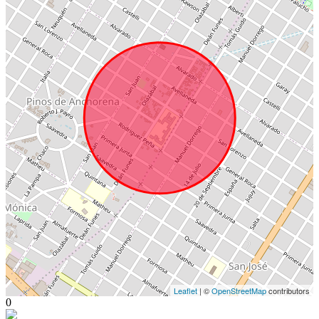
Leaflet
| ©
OpenStreetMap
contributors
0