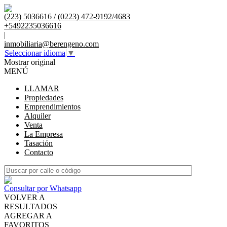
(223) 5036616 / (0223) 472-9192/4683
+5492235036616
|
inmobiliaria@berengeno.com
Seleccionar idioma
▼
Mostrar original
MENÚ
LLAMAR
Propiedades
Emprendimientos
Alquiler
Venta
La Empresa
Tasación
Contacto
Consultar por Whatsapp
VOLVER A
RESULTADOS
AGREGAR A
FAVORITOS