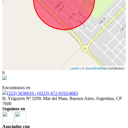
Leaflet
| ©
OpenStreetMap
contributors
0
Encontranos en
(223) 5036616 / (0223) 472-9192/4683
H. Yrigoyen Nª 3299, Mar del Plata, Buenos Aires, Argentina, CP
7600
Seguinos en
Asociados con