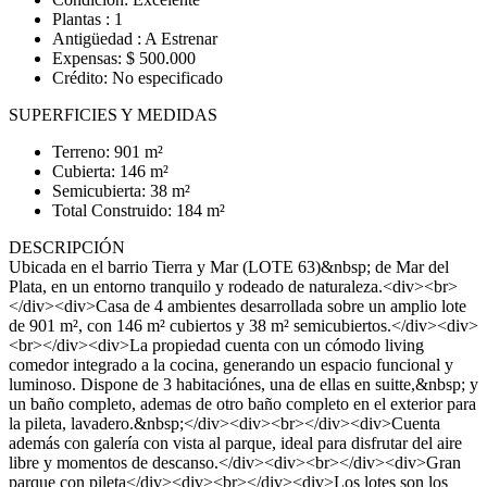
Plantas : 1
Antigüedad : A Estrenar
Expensas: $ 500.000
Crédito: No especificado
SUPERFICIES Y MEDIDAS
Terreno: 901 m²
Cubierta: 146 m²
Semicubierta: 38 m²
Total Construido: 184 m²
DESCRIPCIÓN
Ubicada en el barrio Tierra y Mar (LOTE 63)&nbsp; de Mar del
Plata, en un entorno tranquilo y rodeado de naturaleza.<div><br>
</div><div>Casa de 4 ambientes desarrollada sobre un amplio lote
de 901 m², con 146 m² cubiertos y 38 m² semicubiertos.</div><div>
<br></div><div>La propiedad cuenta con un cómodo living
comedor integrado a la cocina, generando un espacio funcional y
luminoso. Dispone de 3 habitaciónes, una de ellas en suitte,&nbsp; y
un baño completo, ademas de otro baño completo en el exterior para
la pileta, lavadero.&nbsp;</div><div><br></div><div>Cuenta
además con galería con vista al parque, ideal para disfrutar del aire
libre y momentos de descanso.</div><div><br></div><div>Gran
parque con pileta</div><div><br></div><div>Los lotes son los