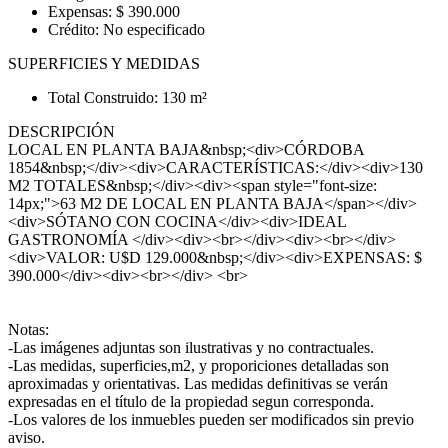
Expensas: $ 390.000
Crédito: No especificado
SUPERFICIES Y MEDIDAS
Total Construido: 130 m²
DESCRIPCIÓN
LOCAL EN PLANTA BAJA&nbsp;<div>CÓRDOBA
1854&nbsp;</div><div>CARACTERÍSTICAS:</div><div>130
M2 TOTALES&nbsp;</div><div><span style="font-size:
14px;">63 M2 DE LOCAL EN PLANTA BAJA</span></div>
<div>SÓTANO CON COCINA</div><div>IDEAL
GASTRONOMÍA </div><div><br></div><div><br></div>
<div>VALOR: U$D 129.000&nbsp;</div><div>EXPENSAS: $
390.000</div><div><br></div> <br>
Notas:
-Las imágenes adjuntas son ilustrativas y no contractuales.
-Las medidas, superficies,m2, y proporiciones detalladas son
aproximadas y orientativas. Las medidas definitivas se verán
expresadas en el título de la propiedad segun corresponda.
-Los valores de los inmuebles pueden ser modificados sin previo
aviso.