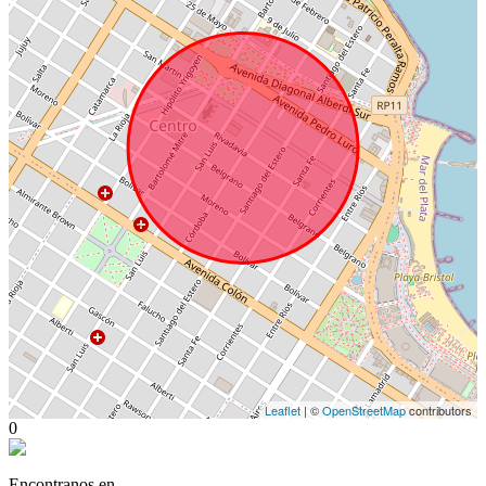
Leaflet
| ©
OpenStreetMap
contributors
0
Encontranos en