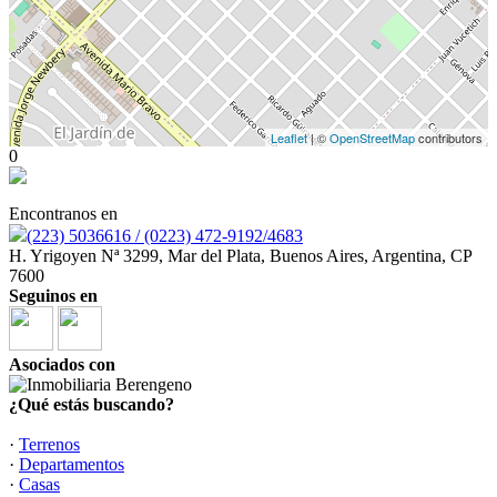
Leaflet
| ©
OpenStreetMap
contributors
0
Encontranos en
(223) 5036616 / (0223) 472-9192/4683
H. Yrigoyen Nª 3299, Mar del Plata, Buenos Aires, Argentina, CP
7600
Seguinos en
Asociados con
¿Qué estás buscando?
·
Terrenos
·
Departamentos
·
Casas