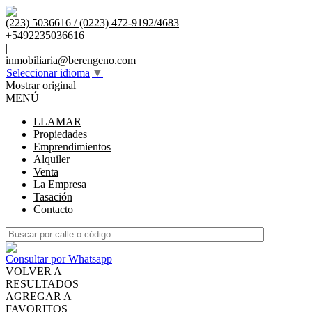
(223) 5036616 / (0223) 472-9192/4683
+5492235036616
|
inmobiliaria@berengeno.com
Seleccionar idioma
▼
Mostrar original
MENÚ
LLAMAR
Propiedades
Emprendimientos
Alquiler
Venta
La Empresa
Tasación
Contacto
Consultar por Whatsapp
VOLVER A
RESULTADOS
AGREGAR A
FAVORITOS