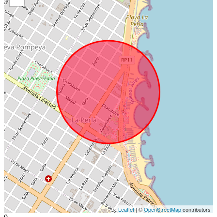
Leaflet
| ©
OpenStreetMap
contributors