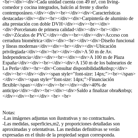
<br></div><div>Cada unidad cuenta con 49 m², con living-
comedor y cocina integrados, balcón al frente y diseño
contemporáneo.</div><div><br></div><div>Características
destacadas</div><div><br></div><div>Carpintería de aluminio de
alta prestación con doble DVH</div><div><br></div>
<div>Porcelanato de primera calidad</div><div><br></div>
<div>Zócalos de PVC</div><div><br></div><div>Acceso con
cerradura biométrica</div><div><br></div><div>Diseño funcional
y líneas modernas</div><div><br></div><div>Ubicación
privilegiada</div><div><br></div><div>A 50 m de Av.
Independencia</div><div><br></div><div>A 100 m de Plaza
España</div><div><br></div><div>A 150 m de los balnearios de
La Perla</div><hr><div>Consultar disponibilidad&nbsp;</div>
<div><br></div><div><span style="font-size: 14px;"><br></span>
</div><div><span style="font-size: 14px;">Financiación
flexible</span></div><div><br></div><div>40% de
anticipo</div><div><br></div><div>Saldo a finalizar obra&nbsp;
</div><div><br></div> <br> <br>
Notas:
-Las imágenes adjuntas son ilustrativas y no contractuales.
-Las medidas, superficies,m2, y proporiciones detalladas son
aproximadas y orientativas. Las medidas definitivas se verán
expresadas en el título de la propiedad segun corresponda.