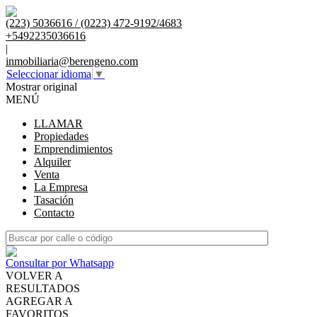
(223) 5036616 / (0223) 472-9192/4683
+5492235036616
|
inmobiliaria@berengeno.com
Seleccionar idioma
▼
Mostrar original
MENÚ
LLAMAR
Propiedades
Emprendimientos
Alquiler
Venta
La Empresa
Tasación
Contacto
Consultar por Whatsapp
VOLVER A
RESULTADOS
AGREGAR A
FAVORITOS