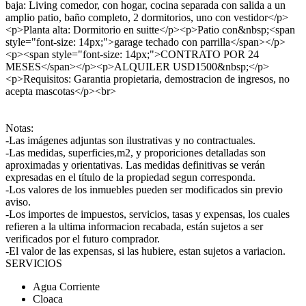
baja: Living comedor, con hogar, cocina separada con salida a un
amplio patio, baño completo, 2 dormitorios, uno con vestidor</p>
<p>Planta alta: Dormitorio en suitte</p><p>Patio con&nbsp;<span
style="font-size: 14px;">garage techado con parrilla</span></p>
<p><span style="font-size: 14px;">CONTRATO POR 24
MESES</span></p><p>ALQUILER USD1500&nbsp;</p>
<p>Requisitos: Garantia propietaria, demostracion de ingresos, no
acepta mascotas</p><br>
Notas:
-Las imágenes adjuntas son ilustrativas y no contractuales.
-Las medidas, superficies,m2, y proporiciones detalladas son
aproximadas y orientativas. Las medidas definitivas se verán
expresadas en el título de la propiedad segun corresponda.
-Los valores de los inmuebles pueden ser modificados sin previo
aviso.
-Los importes de impuestos, servicios, tasas y expensas, los cuales
refieren a la ultima informacion recabada, están sujetos a ser
verificados por el futuro comprador.
-El valor de las expensas, si las hubiere, estan sujetos a variacion.
SERVICIOS
Agua Corriente
Cloaca