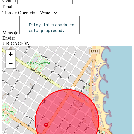
Celular
Email
Tipo de Operación
Mensaje
Enviar
UBICACIÓN
+
−