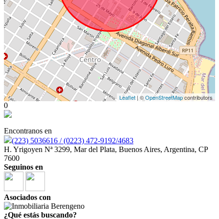
Leaflet
| ©
OpenStreetMap
contributors
0
Encontranos en
(223) 5036616 / (0223) 472-9192/4683
H. Yrigoyen Nª 3299, Mar del Plata, Buenos Aires, Argentina, CP
7600
Seguinos en
Asociados con
¿Qué estás buscando?