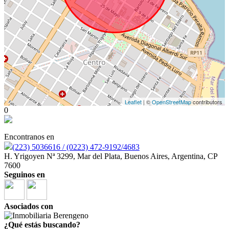
Leaflet
| ©
OpenStreetMap
contributors
0
Encontranos en
(223) 5036616 / (0223) 472-9192/4683
H. Yrigoyen Nª 3299, Mar del Plata, Buenos Aires, Argentina, CP
7600
Seguinos en
Asociados con
¿Qué estás buscando?