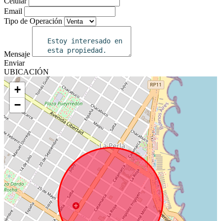
Celular
Email
Tipo de Operación
Mensaje
Enviar
UBICACIÓN
+
−