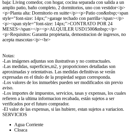
baja: Living comedor, con hogar, cocina separada con salida a un
amplio patio, baño completo, 2 dormitorios, uno con vestidor</p>
<p>Planta alta: Dormitorio en suitte</p><p>Patio con&nbsp;<span
style="font-size: 14px;">garage techado con parrilla</span></p>
<p><span style="font-size: 14px;">CONTRATO POR 24
MESES</span></p><p>ALQUILER USD1500&nbsp;</p>
<p>Requisitos: Garantia propietaria, demostracion de ingresos, no
acepta mascotas</p><br>
Notas:
-Las imágenes adjuntas son ilustrativas y no contractuales.
-Las medidas, superficies,m2, y proporiciones detalladas son
aproximadas y orientativas. Las medidas definitivas se verán
expresadas en el título de la propiedad segun corresponda.
-Los valores de los inmuebles pueden ser modificados sin previo
aviso.
-Los importes de impuestos, servicios, tasas y expensas, los cuales
refieren a la ultima informacion recabada, están sujetos a ser
verificados por el futuro comprador.
-El valor de las expensas, si las hubiere, estan sujetos a variacion.
SERVICIOS
Agua Corriente
Cloaca