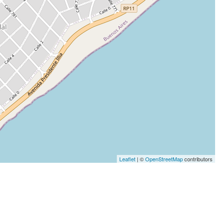
Leaflet
| ©
OpenStreetMap
contributors