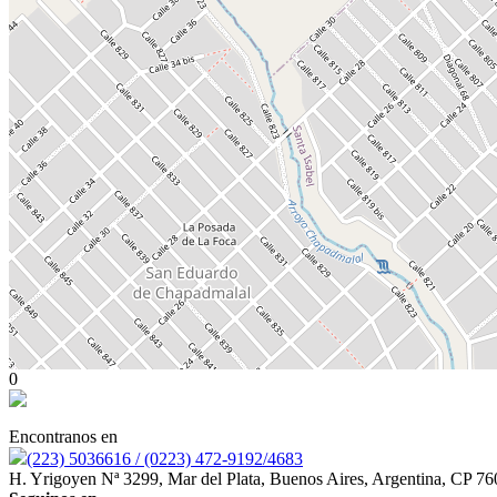
0
Encontranos en
(223) 5036616 / (0223) 472-9192/4683
H. Yrigoyen Nª 3299, Mar del Plata, Buenos Aires, Argentina, CP 76