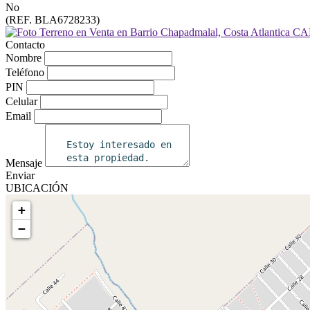
No
(REF. BLA6728233)
Contacto
Nombre
Teléfono
PIN
Celular
Email
Mensaje
Enviar
UBICACIÓN
+
−