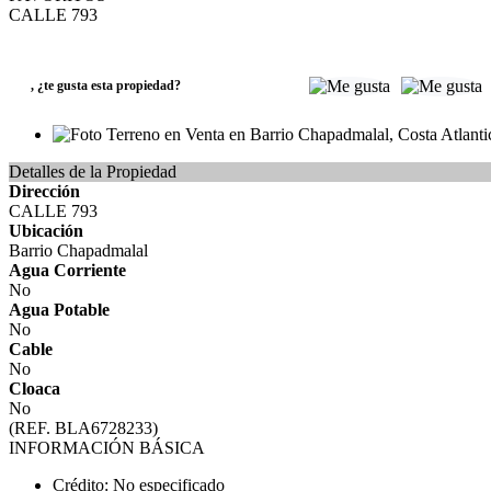
CALLE 793
VENTA
USD15.000
,
¿te gusta esta propiedad?
Detalles de la Propiedad
Dirección
CALLE 793
Ubicación
Barrio Chapadmalal
Agua Corriente
No
Agua Potable
No
Cable
No
Cloaca
No
(REF. BLA6728233)
INFORMACIÓN BÁSICA
Crédito: No especificado