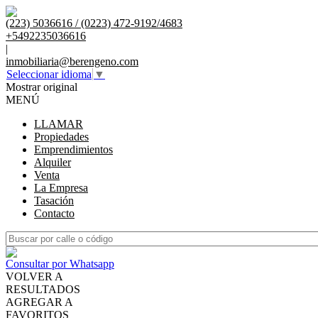
(223) 5036616 / (0223) 472-9192/4683
+5492235036616
|
inmobiliaria@berengeno.com
Seleccionar idioma
▼
Mostrar original
MENÚ
LLAMAR
Propiedades
Emprendimientos
Alquiler
Venta
La Empresa
Tasación
Contacto
Consultar por Whatsapp
VOLVER A
RESULTADOS
AGREGAR A
FAVORITOS