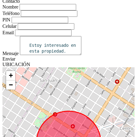
Contacto
Nombre
Teléfono
PIN
Celular
Email
Mensaje
Enviar
UBICACIÓN
+
−