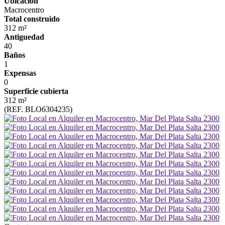
Ubicación
Macrocentro
Total construido
312 m²
Antiguedad
40
Baños
1
Expensas
0
Superficie cubierta
312 m²
(REF. BLO6304235)