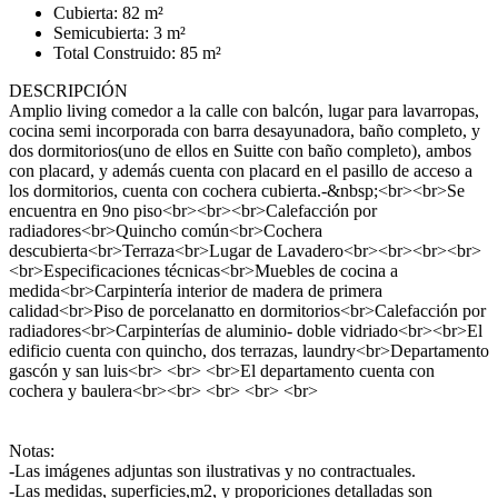
Cubierta: 82 m²
Semicubierta: 3 m²
Total Construido: 85 m²
DESCRIPCIÓN
Amplio living comedor a la calle con balcón, lugar para lavarropas,
cocina semi incorporada con barra desayunadora, baño completo, y
dos dormitorios(uno de ellos en Suitte con baño completo), ambos
con placard, y además cuenta con placard en el pasillo de acceso a
los dormitorios, cuenta con cochera cubierta.-&nbsp;<br><br>Se
encuentra en 9no piso<br><br><br>Calefacción por
radiadores<br>Quincho común<br>Cochera
descubierta<br>Terraza<br>Lugar de Lavadero<br><br><br><br>
<br>Especificaciones técnicas<br>Muebles de cocina a
medida<br>Carpintería interior de madera de primera
calidad<br>Piso de porcelanatto en dormitorios<br>Calefacción por
radiadores<br>Carpinterías de aluminio- doble vidriado<br><br>El
edificio cuenta con quincho, dos terrazas, laundry<br>Departamento
gascón y san luis<br> <br> <br>El departamento cuenta con
cochera y baulera<br><br> <br> <br> <br>
Notas:
-Las imágenes adjuntas son ilustrativas y no contractuales.
-Las medidas, superficies,m2, y proporiciones detalladas son