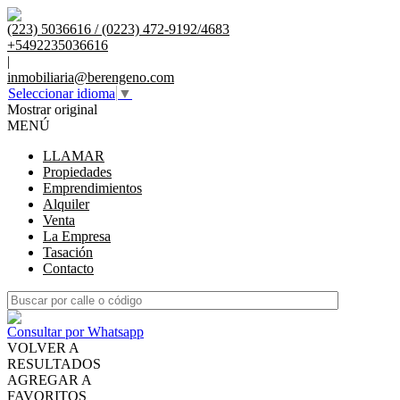
(223) 5036616 / (0223) 472-9192/4683
+5492235036616
|
inmobiliaria@berengeno.com
Seleccionar idioma
▼
Mostrar original
MENÚ
LLAMAR
Propiedades
Emprendimientos
Alquiler
Venta
La Empresa
Tasación
Contacto
Consultar por Whatsapp
VOLVER A
RESULTADOS
AGREGAR A
FAVORITOS